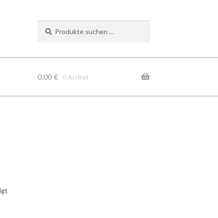
Suchen
Suchen
nach:
0,00
€
0 Artikel
igt