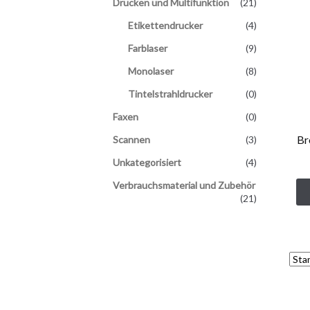
Drucken und Multifunktion
(21)
Etikettendrucker
(4)
Farblaser
(9)
Monolaser
(8)
Tintelstrahldrucker
(0)
Faxen
(0)
Br
Scannen
(3)
Unkategorisiert
(4)
Verbrauchsmaterial und Zubehör
(21)