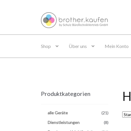
Zur
Zum
Navigation
Inhalt
springen
springen
Shop
Über uns
Mein Konto
H
Produktkategorien
alle Geräte
(21)
Dienstleistungen
(8)