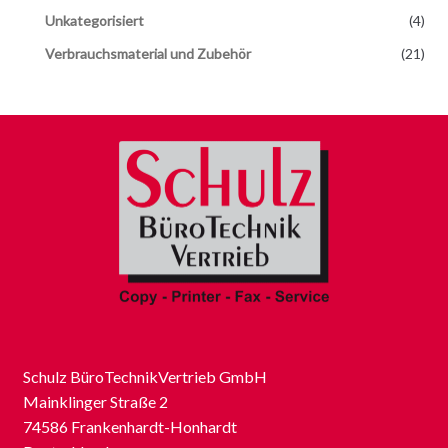
Unkategorisiert
(4)
Verbrauchsmaterial und Zubehör
(21)
Schulz BüroTechnikVertrieb GmbH
Mainklinger Straße 2
74586 Frankenhardt-Honhardt