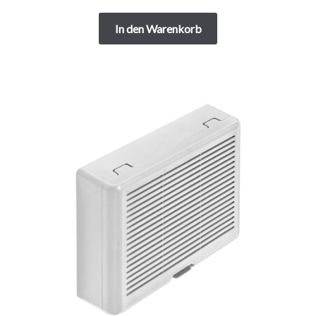
Preis
Preis
war:
ist:
In den Warenkorb
749,00 €
549,00 €.