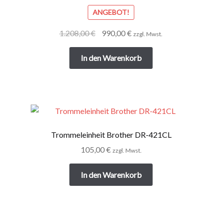
ANGEBOT!
Ursprünglicher
Aktueller
1.208,00
€
990,00
€
zzgl. Mwst.
Preis
Preis
war:
ist:
In den Warenkorb
1.208,00 €
990,00 €.
Trommeleinheit Brother DR-421CL
105,00
€
zzgl. Mwst.
In den Warenkorb