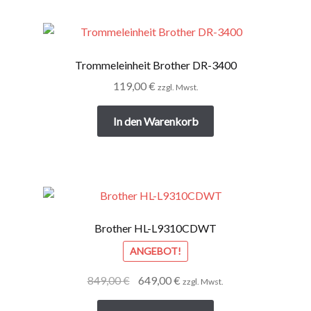
Trommeleinheit Brother DR-3400
119,00
€
zzgl. Mwst.
In den Warenkorb
Brother HL-L9310CDWT
ANGEBOT!
Ursprünglicher
Aktueller
849,00
€
649,00
€
zzgl. Mwst.
Preis
Preis