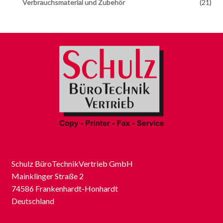
Verbrauchsmaterial und Zubehör
(21)
Schulz BüroTechnikVertrieb GmbH
Mainklinger Straße 2
74586 Frankenhardt-Honhardt
Deutschland