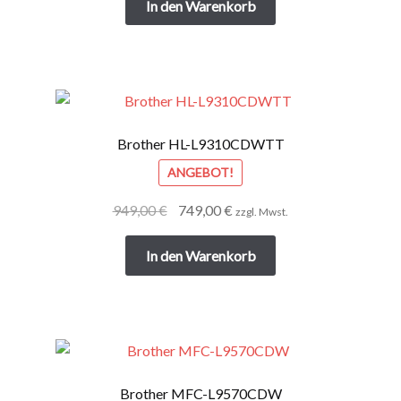
war:
ist:
In den Warenkorb
849,00 €
649,00 €.
Brother HL-L9310CDWTT
ANGEBOT!
Ursprünglicher
Aktueller
949,00
€
749,00
€
zzgl. Mwst.
Preis
Preis
war:
ist:
In den Warenkorb
949,00 €
749,00 €.
Brother MFC-L9570CDW