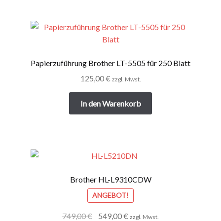
Papierzuführung Brother LT-5505 für 250 Blatt
125,00
€
zzgl. Mwst.
In den Warenkorb
Brother HL-L9310CDW
ANGEBOT!
Ursprünglicher
Aktueller
749,00
€
549,00
€
zzgl. Mwst.